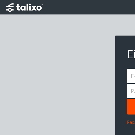
E
E
P
Pas