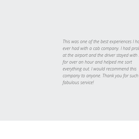
This was one of the best experiences I h
ever had with a cab company. I had pr
at the airport and the driver stayed with
for over an hour and helped me sort
everything out. I would recommend this
company to anyone. Thank you for such
fabulous service!