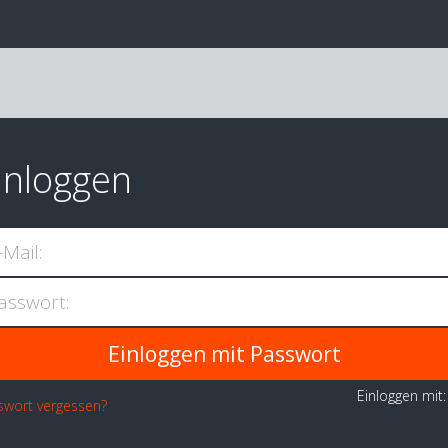
inloggen
-Mail:
asswort:
Einloggen mit
swort vergessen?