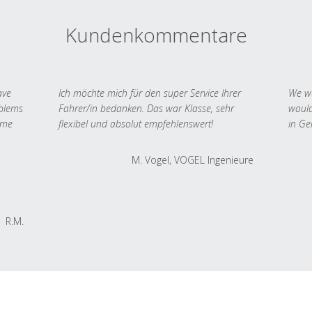
Kundenkommentare
ave
Ich möchte mich für den super Service Ihrer
We we
oblems
Fahrer/in bedanken. Das war Klasse, sehr
would
 me
flexibel und absolut empfehlenswert!
in Ge
M. Vogel, VOGEL Ingenieure
R.M.