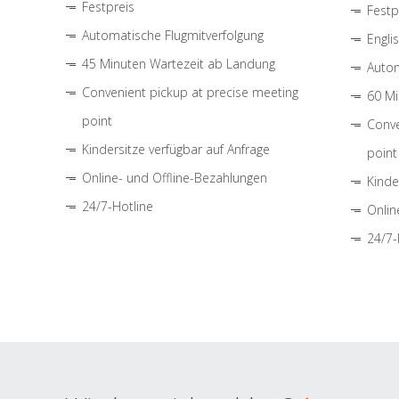
Festpreis
Festp
Automatische Flugmitverfolgung
Engli
45 Minuten Wartezeit ab Landung
Autom
Convenient pickup at precise meeting
60 Mi
point
Conve
Kindersitze verfügbar auf Anfrage
point
Online- und Offline-Bezahlungen
Kinde
24/7-Hotline
Onlin
24/7-