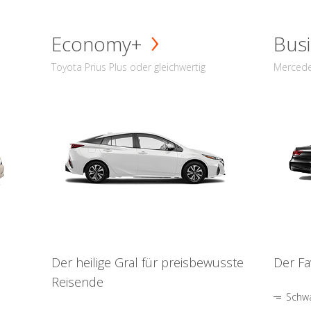
Economy+
Busi
Toyota Prius Plus oder gleichwertig
Mercede
Der heilige Gral für preisbewusste
Der Fa
Reisende
Schwa