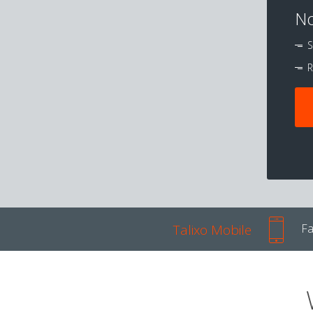
No
S
R
Talixo Mobile
Fa