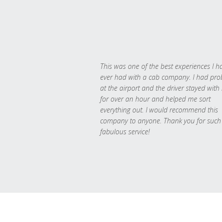
This was one of the best experiences I h
ever had with a cab company. I had pr
at the airport and the driver stayed with
for over an hour and helped me sort
everything out. I would recommend this
company to anyone. Thank you for such
fabulous service!