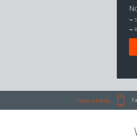
No
S
R
Talixo Mobile
Fa