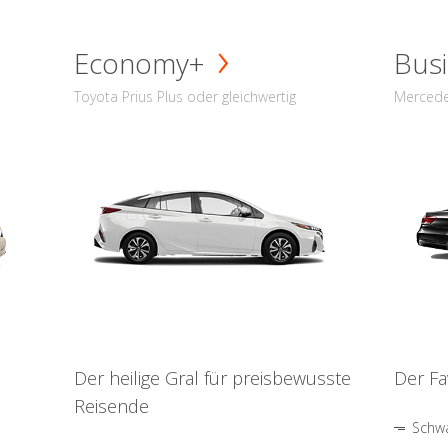
Economy+
Busi
Toyota Prius Plus oder gleichwertig
Mercede
Der heilige Gral für preisbewusste
Der Fa
Reisende
Schwa