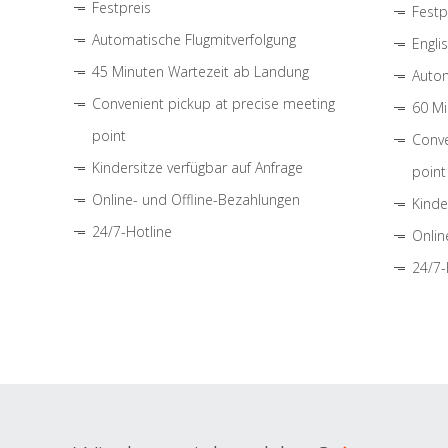
Festpreis
Festp
Automatische Flugmitverfolgung
Engli
45 Minuten Wartezeit ab Landung
Autom
Convenient pickup at precise meeting
60 Mi
point
Conve
Kindersitze verfügbar auf Anfrage
point
Online- und Offline-Bezahlungen
Kinde
24/7-Hotline
Onlin
24/7-