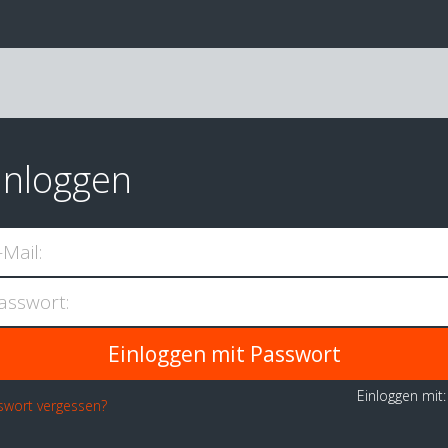
inloggen
-Mail:
asswort:
Einloggen mit
swort vergessen?