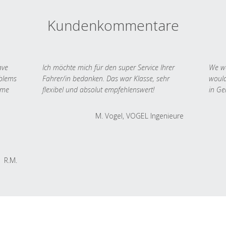
Kundenkommentare
ave
Ich möchte mich für den super Service Ihrer
We we
oblems
Fahrer/in bedanken. Das war Klasse, sehr
would
 me
flexibel und absolut empfehlenswert!
in Ge
M. Vogel, VOGEL Ingenieure
R.M.