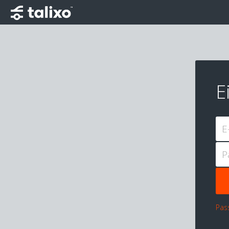
E
E
P
Pas