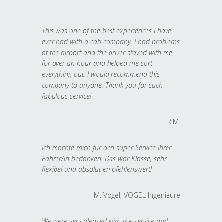
This was one of the best experiences I have
ever had with a cab company. I had problems
at the airport and the driver stayed with me
for over an hour and helped me sort
everything out. I would recommend this
company to anyone. Thank you for such
fabulous service!
R.M.
Ich möchte mich für den super Service Ihrer
Fahrer/in bedanken. Das war Klasse, sehr
flexibel und absolut empfehlenswert!
M. Vogel, VOGEL Ingenieure
We were very pleased with the service and