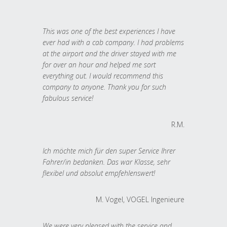
This was one of the best experiences I have
ever had with a cab company. I had problems
at the airport and the driver stayed with me
for over an hour and helped me sort
everything out. I would recommend this
company to anyone. Thank you for such
fabulous service!
R.M.
Ich möchte mich für den super Service Ihrer
Fahrer/in bedanken. Das war Klasse, sehr
flexibel und absolut empfehlenswert!
M. Vogel, VOGEL Ingenieure
We were very pleased with the service and