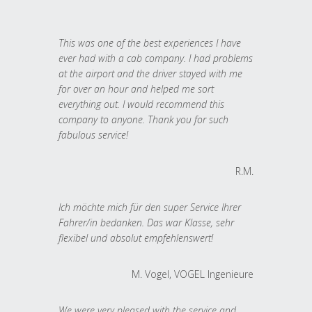
This was one of the best experiences I have
ever had with a cab company. I had problems
at the airport and the driver stayed with me
for over an hour and helped me sort
everything out. I would recommend this
company to anyone. Thank you for such
fabulous service!
R.M.
Ich möchte mich für den super Service Ihrer
Fahrer/in bedanken. Das war Klasse, sehr
flexibel und absolut empfehlenswert!
M. Vogel, VOGEL Ingenieure
We were very pleased with the service and