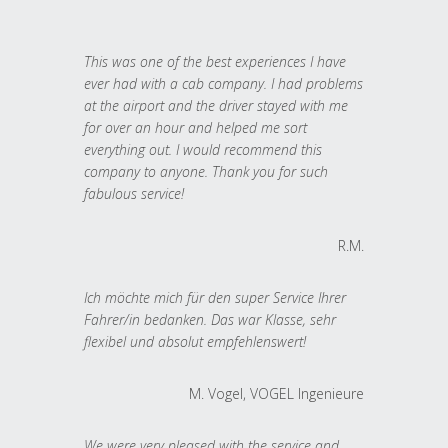
This was one of the best experiences I have
ever had with a cab company. I had problems
at the airport and the driver stayed with me
for over an hour and helped me sort
everything out. I would recommend this
company to anyone. Thank you for such
fabulous service!
R.M.
Ich möchte mich für den super Service Ihrer
Fahrer/in bedanken. Das war Klasse, sehr
flexibel und absolut empfehlenswert!
M. Vogel, VOGEL Ingenieure
We were very pleased with the service and