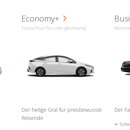
Economy+
Busi
Toyota Prius Plus oder gleichwertig
Mercede
Der heilige Gral für preisbewusste
Der Fa
Reisende
Schwa