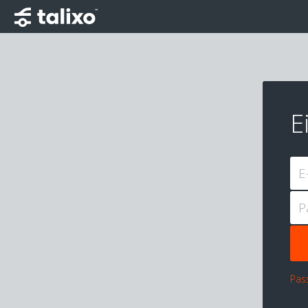
E
E
P
Pas