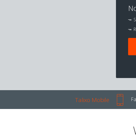
No
S
R
Talixo Mobile
Fa