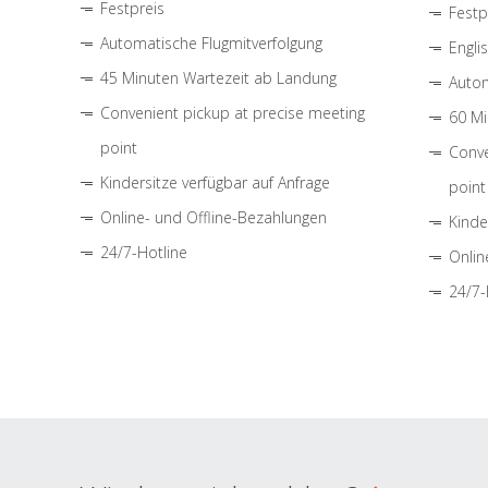
Festpreis
Festp
Automatische Flugmitverfolgung
Engli
45 Minuten Wartezeit ab Landung
Autom
Convenient pickup at precise meeting
60 Mi
point
Conve
Kindersitze verfügbar auf Anfrage
point
Online- und Offline-Bezahlungen
Kinde
24/7-Hotline
Onlin
24/7-