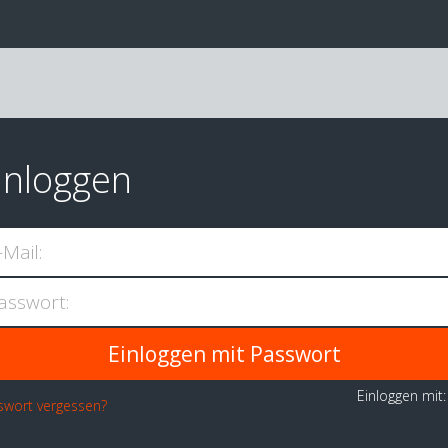
inloggen
-Mail:
asswort:
Einloggen mit
swort vergessen?