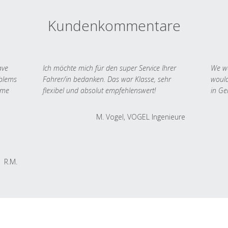
Kundenkommentare
ave
Ich möchte mich für den super Service Ihrer
We we
oblems
Fahrer/in bedanken. Das war Klasse, sehr
would
 me
flexibel und absolut empfehlenswert!
in Ge
M. Vogel, VOGEL Ingenieure
R.M.