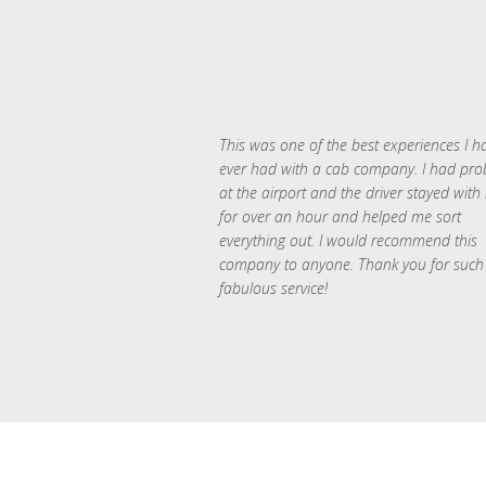
This was one of the best experiences I h
ever had with a cab company. I had pr
at the airport and the driver stayed with
for over an hour and helped me sort
everything out. I would recommend this
company to anyone. Thank you for such
fabulous service!