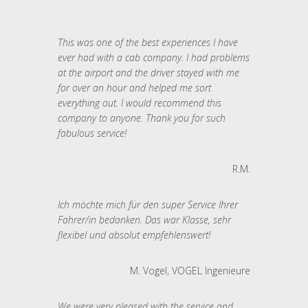
This was one of the best experiences I have
ever had with a cab company. I had problems
at the airport and the driver stayed with me
for over an hour and helped me sort
everything out. I would recommend this
company to anyone. Thank you for such
fabulous service!
R.M.
Ich möchte mich für den super Service Ihrer
Fahrer/in bedanken. Das war Klasse, sehr
flexibel und absolut empfehlenswert!
M. Vogel, VOGEL Ingenieure
We were very pleased with the service and