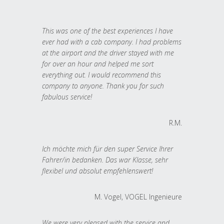
This was one of the best experiences I have
ever had with a cab company. I had problems
at the airport and the driver stayed with me
for over an hour and helped me sort
everything out. I would recommend this
company to anyone. Thank you for such
fabulous service!
R.M.
Ich möchte mich für den super Service Ihrer
Fahrer/in bedanken. Das war Klasse, sehr
flexibel und absolut empfehlenswert!
M. Vogel, VOGEL Ingenieure
We were very pleased with the service and