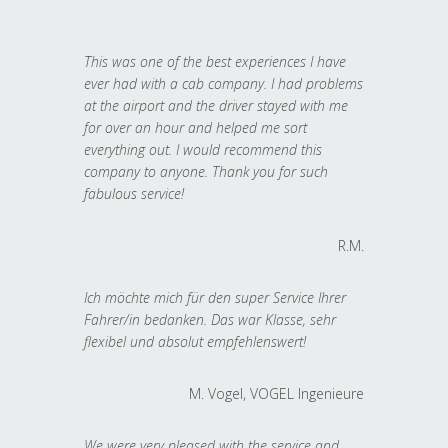
This was one of the best experiences I have
ever had with a cab company. I had problems
at the airport and the driver stayed with me
for over an hour and helped me sort
everything out. I would recommend this
company to anyone. Thank you for such
fabulous service!
R.M.
Ich möchte mich für den super Service Ihrer
Fahrer/in bedanken. Das war Klasse, sehr
flexibel und absolut empfehlenswert!
M. Vogel, VOGEL Ingenieure
We were very pleased with the service and