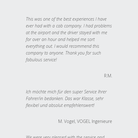
This was one of the best experiences I have
ever had with a cab company. I had problems
at the airport and the driver stayed with me
for over an hour and helped me sort
everything out. I would recommend this
company to anyone. Thank you for such
fabulous service!
R.M.
Ich möchte mich für den super Service Ihrer
Fahrer/in bedanken. Das war Klasse, sehr
flexibel und absolut empfehlenswert!
M. Vogel, VOGEL Ingenieure
We were very pleased with the service and