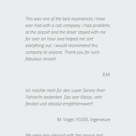
This was one of the best experiences I have
ever had with a cab company. I had problems
at the airport and the driver stayed with me
for over an hour and helped me sort
everything out. I would recommend this
company to anyone. Thank you for such
fabulous service!
R.M.
Ich möchte mich für den super Service Ihrer
Fahrer/in bedanken. Das war Klasse, sehr
flexibel und absolut empfehlenswert!
M. Vogel, VOGEL Ingenieure
We were very pleased with the service and