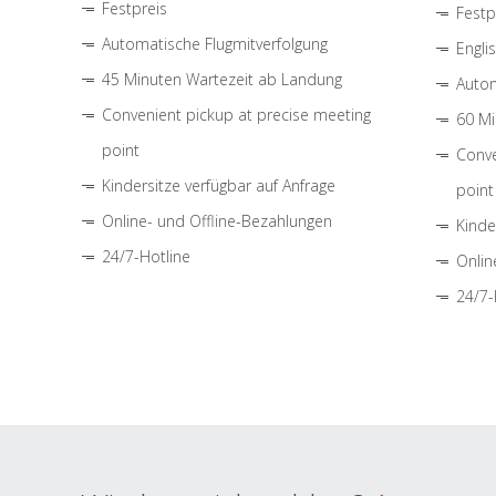
Festpreis
Festp
Automatische Flugmitverfolgung
Engli
45 Minuten Wartezeit ab Landung
Autom
Convenient pickup at precise meeting
60 Mi
point
Conve
Kindersitze verfügbar auf Anfrage
point
Online- und Offline-Bezahlungen
Kinde
24/7-Hotline
Onlin
24/7-