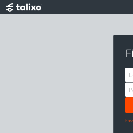
E
E
P
Pas