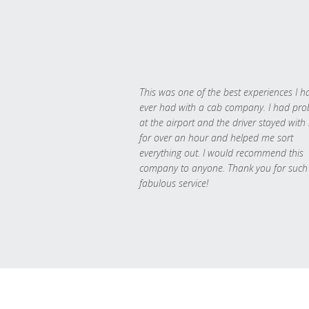
This was one of the best experiences I h
ever had with a cab company. I had pr
at the airport and the driver stayed with
for over an hour and helped me sort
everything out. I would recommend this
company to anyone. Thank you for such
fabulous service!