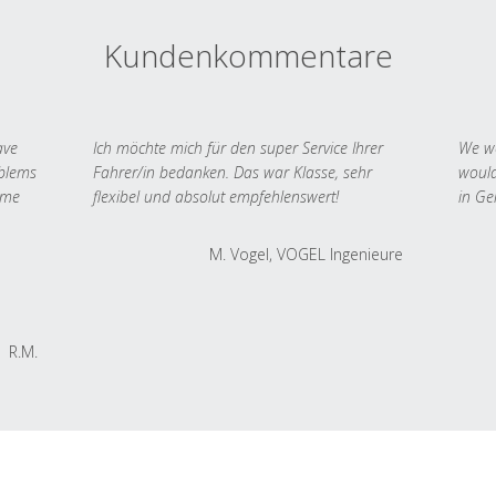
Kundenkommentare
ave
Ich möchte mich für den super Service Ihrer
We we
oblems
Fahrer/in bedanken. Das war Klasse, sehr
would
 me
flexibel und absolut empfehlenswert!
in Ge
M. Vogel, VOGEL Ingenieure
R.M.