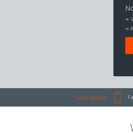
No
S
R
Talixo Mobile
Fa