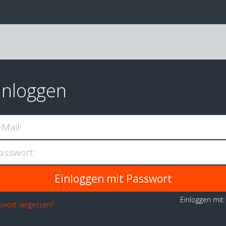
inloggen
-Mail:
asswort:
Einloggen mit
swort vergessen?