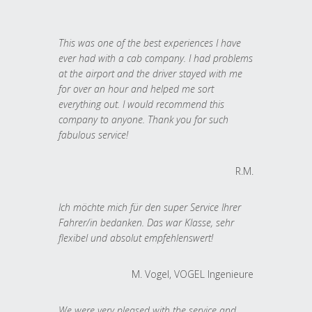
This was one of the best experiences I have
ever had with a cab company. I had problems
at the airport and the driver stayed with me
for over an hour and helped me sort
everything out. I would recommend this
company to anyone. Thank you for such
fabulous service!
R.M.
Ich möchte mich für den super Service Ihrer
Fahrer/in bedanken. Das war Klasse, sehr
flexibel und absolut empfehlenswert!
M. Vogel, VOGEL Ingenieure
We were very pleased with the service and