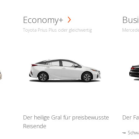
Economy+
Busi
Toyota Prius Plus oder gleichwertig
Mercede
Der heilige Gral für preisbewusste
Der Fa
Reisende
Schwa