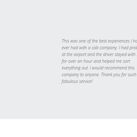
This was one of the best experiences I h
ever had with a cab company. I had pr
at the airport and the driver stayed with
for over an hour and helped me sort
everything out. I would recommend this
company to anyone. Thank you for such
fabulous service!