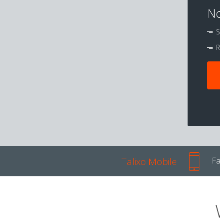
No
S
R
Talixo Mobile
Fa