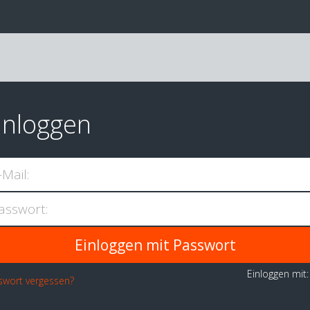
inloggen
-Mail:
asswort:
Einloggen mit
swort vergessen?