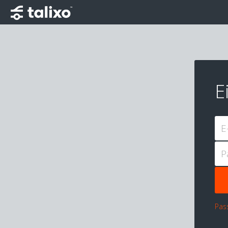
E
E
P
Pas