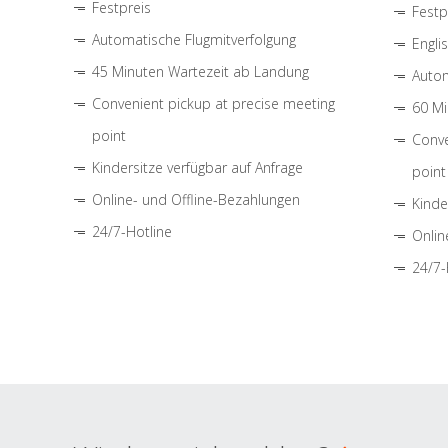
Festpreis
Festp
Automatische Flugmitverfolgung
Engli
45 Minuten Wartezeit ab Landung
Autom
Convenient pickup at precise meeting
60 Mi
point
Conve
Kindersitze verfügbar auf Anfrage
point
Online- und Offline-Bezahlungen
Kinde
24/7-Hotline
Onlin
24/7-