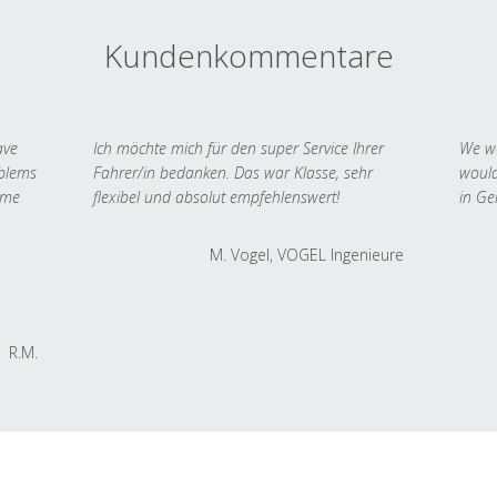
Kundenkommentare
ave
Ich möchte mich für den super Service Ihrer
We we
oblems
Fahrer/in bedanken. Das war Klasse, sehr
would
 me
flexibel und absolut empfehlenswert!
in Ge
M. Vogel, VOGEL Ingenieure
R.M.