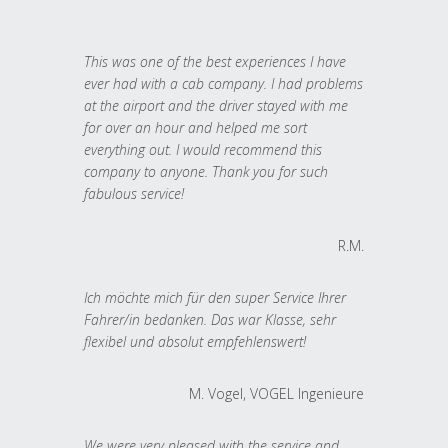
This was one of the best experiences I have
ever had with a cab company. I had problems
at the airport and the driver stayed with me
for over an hour and helped me sort
everything out. I would recommend this
company to anyone. Thank you for such
fabulous service!
R.M.
Ich möchte mich für den super Service Ihrer
Fahrer/in bedanken. Das war Klasse, sehr
flexibel und absolut empfehlenswert!
M. Vogel, VOGEL Ingenieure
We were very pleased with the service and