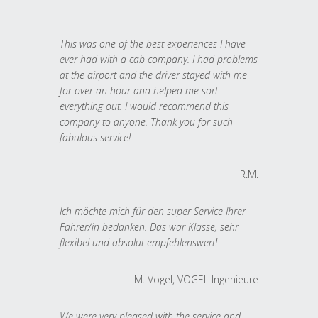
This was one of the best experiences I have
ever had with a cab company. I had problems
at the airport and the driver stayed with me
for over an hour and helped me sort
everything out. I would recommend this
company to anyone. Thank you for such
fabulous service!
R.M.
Ich möchte mich für den super Service Ihrer
Fahrer/in bedanken. Das war Klasse, sehr
flexibel und absolut empfehlenswert!
M. Vogel, VOGEL Ingenieure
We were very pleased with the service and