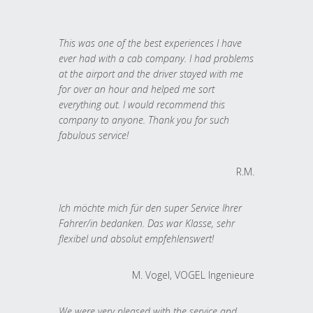
This was one of the best experiences I have
ever had with a cab company. I had problems
at the airport and the driver stayed with me
for over an hour and helped me sort
everything out. I would recommend this
company to anyone. Thank you for such
fabulous service!
R.M.
Ich möchte mich für den super Service Ihrer
Fahrer/in bedanken. Das war Klasse, sehr
flexibel und absolut empfehlenswert!
M. Vogel, VOGEL Ingenieure
We were very pleased with the service and