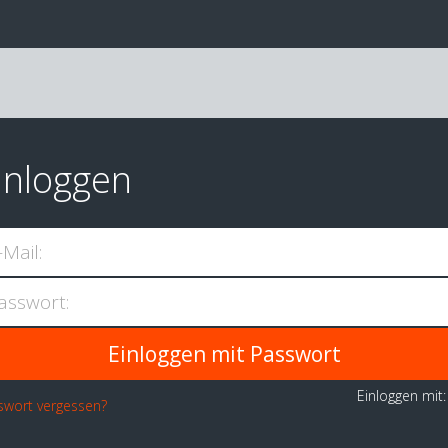
inloggen
-Mail:
asswort:
Einloggen mit
swort vergessen?