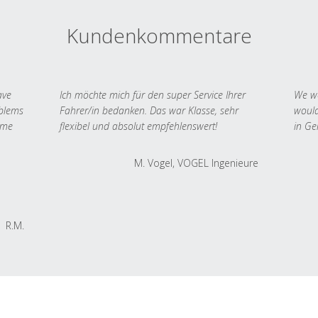
Kundenkommentare
ave
Ich möchte mich für den super Service Ihrer
We we
oblems
Fahrer/in bedanken. Das war Klasse, sehr
would
 me
flexibel und absolut empfehlenswert!
in Ge
M. Vogel, VOGEL Ingenieure
R.M.