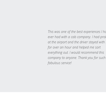
This was one of the best experiences I h
ever had with a cab company. I had pr
at the airport and the driver stayed with
for over an hour and helped me sort
everything out. I would recommend this
company to anyone. Thank you for such
fabulous service!