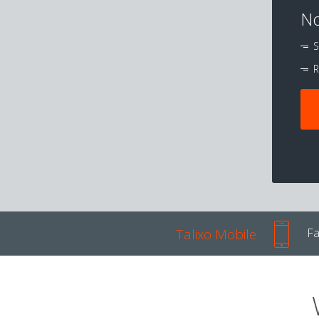
No
S
R
Talixo Mobile
Fa