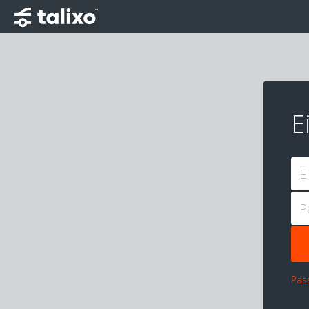
E
E
P
Pas