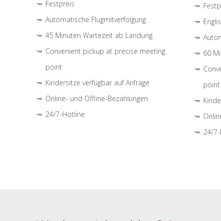
Festpreis
Festp
Automatische Flugmitverfolgung
Engli
45 Minuten Wartezeit ab Landung
Autom
Convenient pickup at precise meeting
60 Mi
point
Conve
Kindersitze verfügbar auf Anfrage
point
Online- und Offline-Bezahlungen
Kinde
24/7-Hotline
Onlin
24/7-