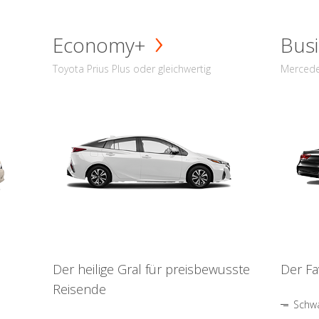
Economy+
Busi
Toyota Prius Plus oder gleichwertig
Mercede
Der heilige Gral für preisbewusste
Der Fa
Reisende
Schwa