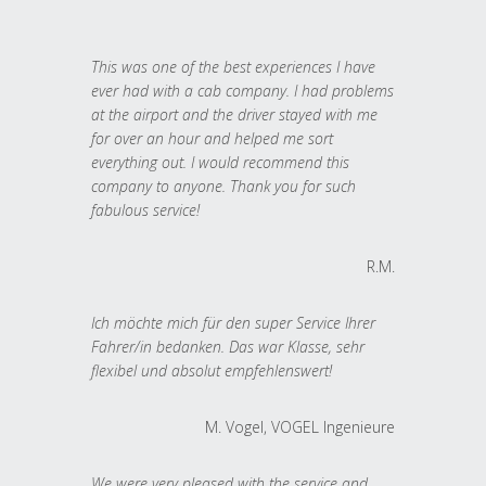
This was one of the best experiences I have
ever had with a cab company. I had problems
at the airport and the driver stayed with me
for over an hour and helped me sort
everything out. I would recommend this
company to anyone. Thank you for such
fabulous service!
R.M.
Ich möchte mich für den super Service Ihrer
Fahrer/in bedanken. Das war Klasse, sehr
flexibel und absolut empfehlenswert!
M. Vogel, VOGEL Ingenieure
We were very pleased with the service and