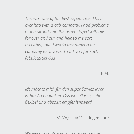
This was one of the best experiences I have
ever had with a cab company. I had problems
at the airport and the driver stayed with me
for over an hour and helped me sort
everything out. I would recommend this
company to anyone. Thank you for such
fabulous service!
R.M.
Ich möchte mich für den super Service Ihrer
Fahrer/in bedanken. Das war Klasse, sehr
flexibel und absolut empfehlenswert!
M. Vogel, VOGEL Ingenieure
We were very pleased with the service and