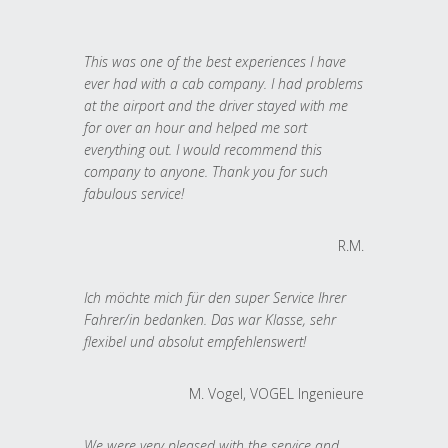
This was one of the best experiences I have
ever had with a cab company. I had problems
at the airport and the driver stayed with me
for over an hour and helped me sort
everything out. I would recommend this
company to anyone. Thank you for such
fabulous service!
R.M.
Ich möchte mich für den super Service Ihrer
Fahrer/in bedanken. Das war Klasse, sehr
flexibel und absolut empfehlenswert!
M. Vogel, VOGEL Ingenieure
We were very pleased with the service and