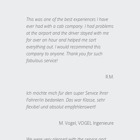
This was one of the best experiences I have
ever had with a cab company. I had problems
at the airport and the driver stayed with me
for over an hour and helped me sort
everything out. I would recommend this
company to anyone. Thank you for such
fabulous service!
R.M.
Ich möchte mich für den super Service Ihrer
Fahrer/in bedanken. Das war Klasse, sehr
flexibel und absolut empfehlenswert!
M. Vogel, VOGEL Ingenieure
We were very pleased with the service and