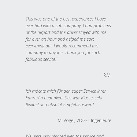
This was one of the best experiences I have
ever had with a cab company. I had problems
at the airport and the driver stayed with me
for over an hour and helped me sort
everything out. I would recommend this
company to anyone. Thank you for such
fabulous service!
R.M.
Ich möchte mich für den super Service Ihrer
Fahrer/in bedanken. Das war Klasse, sehr
flexibel und absolut empfehlenswert!
M. Vogel, VOGEL Ingenieure
We were very pleased with the service and