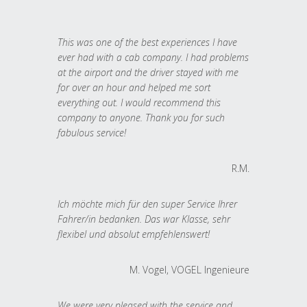
This was one of the best experiences I have
ever had with a cab company. I had problems
at the airport and the driver stayed with me
for over an hour and helped me sort
everything out. I would recommend this
company to anyone. Thank you for such
fabulous service!
R.M.
Ich möchte mich für den super Service Ihrer
Fahrer/in bedanken. Das war Klasse, sehr
flexibel und absolut empfehlenswert!
M. Vogel, VOGEL Ingenieure
We were very pleased with the service and