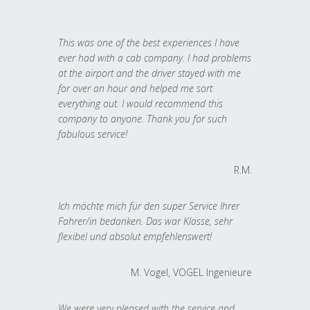
This was one of the best experiences I have
ever had with a cab company. I had problems
at the airport and the driver stayed with me
for over an hour and helped me sort
everything out. I would recommend this
company to anyone. Thank you for such
fabulous service!
R.M.
Ich möchte mich für den super Service Ihrer
Fahrer/in bedanken. Das war Klasse, sehr
flexibel und absolut empfehlenswert!
M. Vogel, VOGEL Ingenieure
We were very pleased with the service and