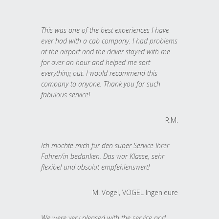
This was one of the best experiences I have
ever had with a cab company. I had problems
at the airport and the driver stayed with me
for over an hour and helped me sort
everything out. I would recommend this
company to anyone. Thank you for such
fabulous service!
R.M.
Ich möchte mich für den super Service Ihrer
Fahrer/in bedanken. Das war Klasse, sehr
flexibel und absolut empfehlenswert!
M. Vogel, VOGEL Ingenieure
We were very pleased with the service and