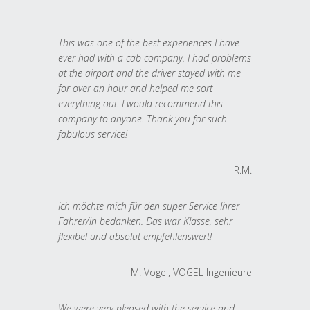
This was one of the best experiences I have
ever had with a cab company. I had problems
at the airport and the driver stayed with me
for over an hour and helped me sort
everything out. I would recommend this
company to anyone. Thank you for such
fabulous service!
R.M.
Ich möchte mich für den super Service Ihrer
Fahrer/in bedanken. Das war Klasse, sehr
flexibel und absolut empfehlenswert!
M. Vogel, VOGEL Ingenieure
We were very pleased with the service and