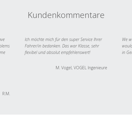
Kundenkommentare
ave
Ich möchte mich für den super Service Ihrer
We we
oblems
Fahrer/in bedanken. Das war Klasse, sehr
would
 me
flexibel und absolut empfehlenswert!
in Ge
M. Vogel, VOGEL Ingenieure
R.M.