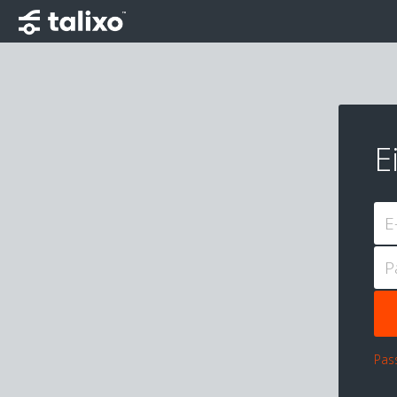
E
E
P
Pas