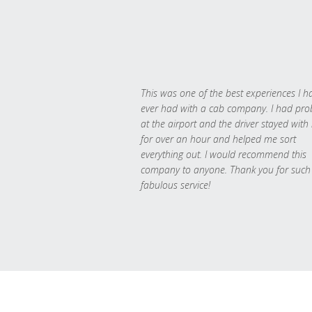
This was one of the best experiences I h
ever had with a cab company. I had pr
at the airport and the driver stayed with
for over an hour and helped me sort
everything out. I would recommend this
company to anyone. Thank you for such
fabulous service!