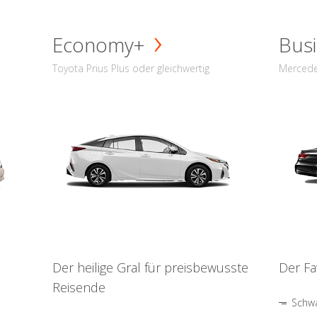
Economy+
Busi
Toyota Prius Plus oder gleichwertig
Mercede
Der heilige Gral für preisbewusste
Der Fa
Reisende
Schwa