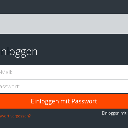
inloggen
-Mail:
asswort:
Einloggen mit
swort vergessen?