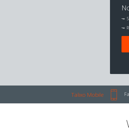
No
S
R
Talixo Mobile
Fa