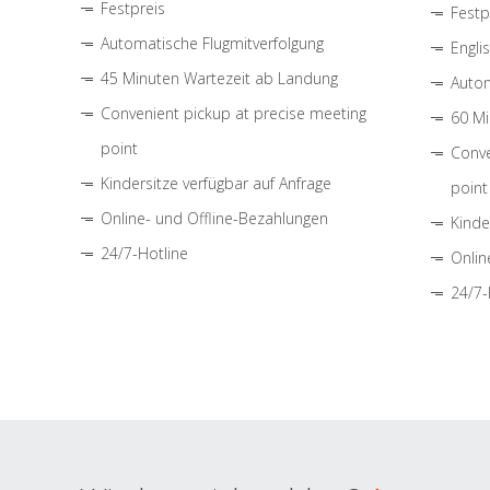
Festpreis
Festp
Automatische Flugmitverfolgung
Engli
45 Minuten Wartezeit ab Landung
Autom
Convenient pickup at precise meeting
60 Mi
point
Conve
Kindersitze verfügbar auf Anfrage
point
Online- und Offline-Bezahlungen
Kinde
24/7-Hotline
Onlin
24/7-