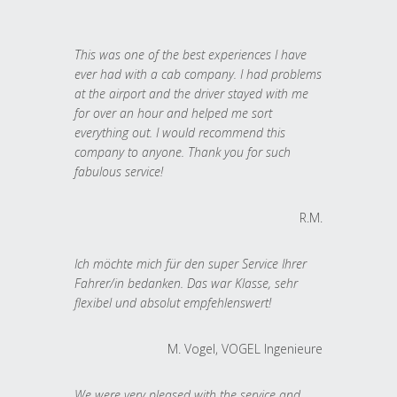
This was one of the best experiences I have
ever had with a cab company. I had problems
at the airport and the driver stayed with me
for over an hour and helped me sort
everything out. I would recommend this
company to anyone. Thank you for such
fabulous service!
R.M.
Ich möchte mich für den super Service Ihrer
Fahrer/in bedanken. Das war Klasse, sehr
flexibel und absolut empfehlenswert!
M. Vogel, VOGEL Ingenieure
We were very pleased with the service and