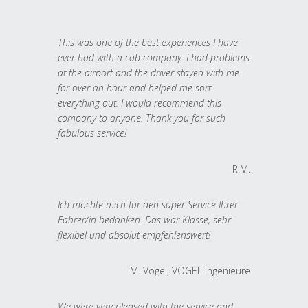
This was one of the best experiences I have
ever had with a cab company. I had problems
at the airport and the driver stayed with me
for over an hour and helped me sort
everything out. I would recommend this
company to anyone. Thank you for such
fabulous service!
R.M.
Ich möchte mich für den super Service Ihrer
Fahrer/in bedanken. Das war Klasse, sehr
flexibel und absolut empfehlenswert!
M. Vogel, VOGEL Ingenieure
We were very pleased with the service and