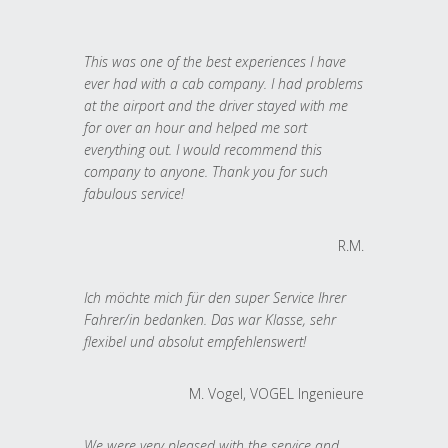
This was one of the best experiences I have
ever had with a cab company. I had problems
at the airport and the driver stayed with me
for over an hour and helped me sort
everything out. I would recommend this
company to anyone. Thank you for such
fabulous service!
R.M.
Ich möchte mich für den super Service Ihrer
Fahrer/in bedanken. Das war Klasse, sehr
flexibel und absolut empfehlenswert!
M. Vogel, VOGEL Ingenieure
We were very pleased with the service and