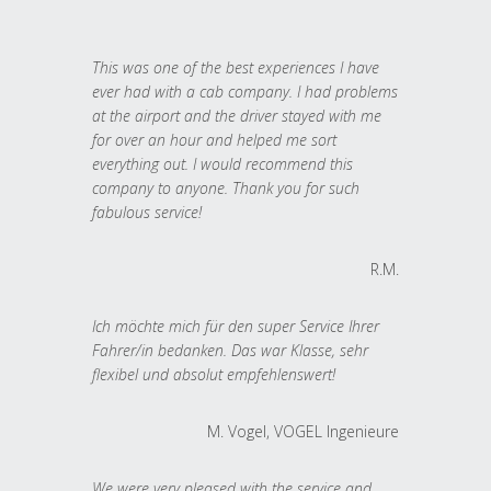
This was one of the best experiences I have
ever had with a cab company. I had problems
at the airport and the driver stayed with me
for over an hour and helped me sort
everything out. I would recommend this
company to anyone. Thank you for such
fabulous service!
R.M.
Ich möchte mich für den super Service Ihrer
Fahrer/in bedanken. Das war Klasse, sehr
flexibel und absolut empfehlenswert!
M. Vogel, VOGEL Ingenieure
We were very pleased with the service and