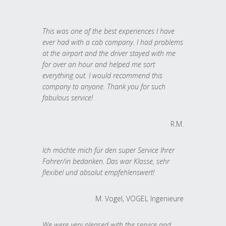
This was one of the best experiences I have
ever had with a cab company. I had problems
at the airport and the driver stayed with me
for over an hour and helped me sort
everything out. I would recommend this
company to anyone. Thank you for such
fabulous service!
R.M.
Ich möchte mich für den super Service Ihrer
Fahrer/in bedanken. Das war Klasse, sehr
flexibel und absolut empfehlenswert!
M. Vogel, VOGEL Ingenieure
We were very pleased with the service and