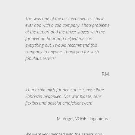
This was one of the best experiences I have
ever had with a cab company. I had problems
at the airport and the driver stayed with me
for over an hour and helped me sort
everything out. I would recommend this
company to anyone. Thank you for such
fabulous service!
R.M.
Ich möchte mich für den super Service Ihrer
Fahrer/in bedanken. Das war Klasse, sehr
flexibel und absolut empfehlenswert!
M. Vogel, VOGEL Ingenieure
We were very pleased with the service and