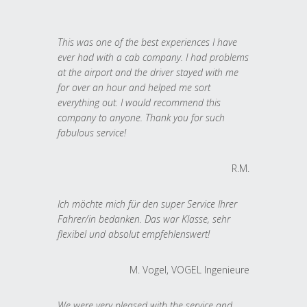
This was one of the best experiences I have
ever had with a cab company. I had problems
at the airport and the driver stayed with me
for over an hour and helped me sort
everything out. I would recommend this
company to anyone. Thank you for such
fabulous service!
R.M.
Ich möchte mich für den super Service Ihrer
Fahrer/in bedanken. Das war Klasse, sehr
flexibel und absolut empfehlenswert!
M. Vogel, VOGEL Ingenieure
We were very pleased with the service and