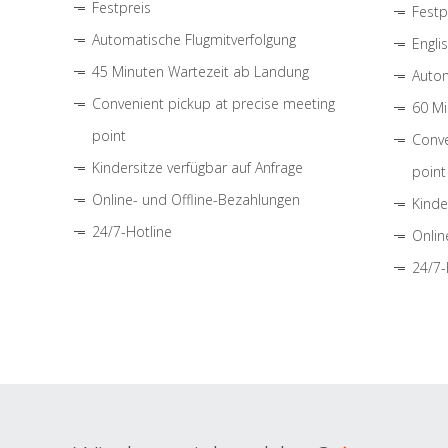
Festpreis
Festp
Automatische Flugmitverfolgung
Engli
45 Minuten Wartezeit ab Landung
Autom
Convenient pickup at precise meeting
60 Mi
point
Conve
Kindersitze verfügbar auf Anfrage
point
Online- und Offline-Bezahlungen
Kinde
24/7-Hotline
Onlin
24/7-