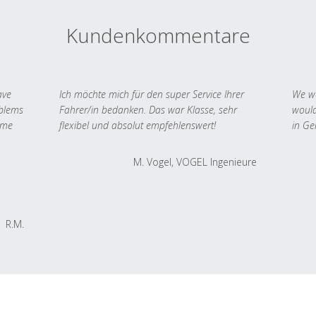
Kundenkommentare
ave
Ich möchte mich für den super Service Ihrer
We we
oblems
Fahrer/in bedanken. Das war Klasse, sehr
would
 me
flexibel und absolut empfehlenswert!
in Ge
M. Vogel, VOGEL Ingenieure
R.M.