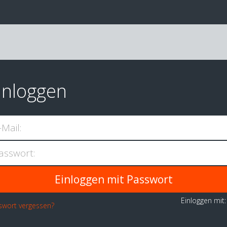
inloggen
-Mail:
asswort:
Einloggen mit
swort vergessen?