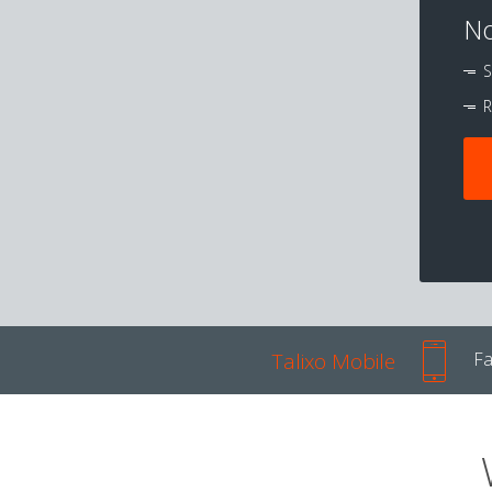
No
S
R
Talixo Mobile
Fa