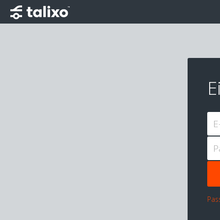
E
E
P
Pas