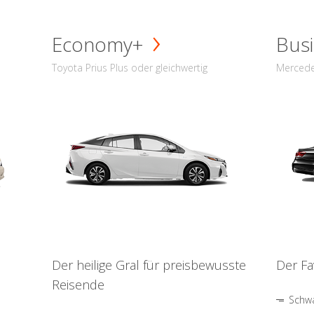
Economy+
Busi
Toyota Prius Plus oder gleichwertig
Mercede
Der heilige Gral für preisbewusste
Der Fa
Reisende
Schwa