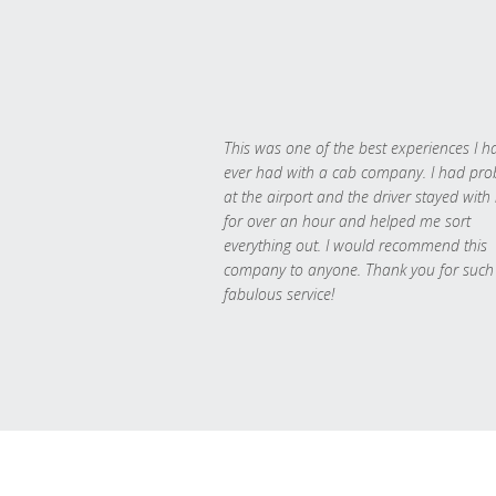
This was one of the best experiences I h
ever had with a cab company. I had pr
at the airport and the driver stayed with
for over an hour and helped me sort
everything out. I would recommend this
company to anyone. Thank you for such
fabulous service!