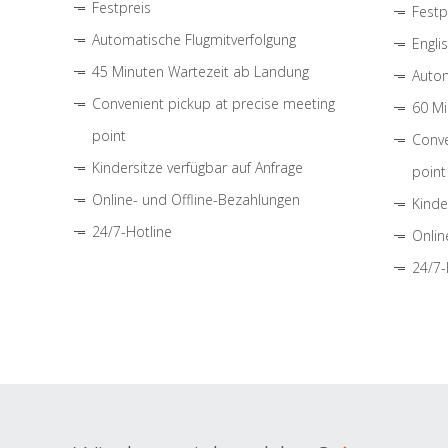
Festpreis
Festp
Automatische Flugmitverfolgung
Engli
45 Minuten Wartezeit ab Landung
Autom
Convenient pickup at precise meeting
60 Mi
point
Conve
Kindersitze verfügbar auf Anfrage
point
Online- und Offline-Bezahlungen
Kinde
24/7-Hotline
Onlin
24/7-