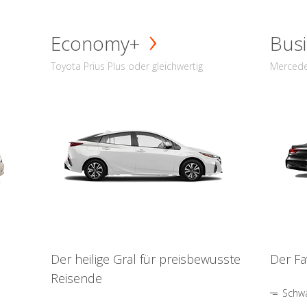
Economy+
Busi
Toyota Prius Plus oder gleichwertig
Mercede
Der heilige Gral für preisbewusste
Der Fa
Reisende
Schwa