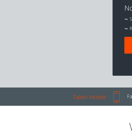
No
S
R
Talixo Mobile
Fa