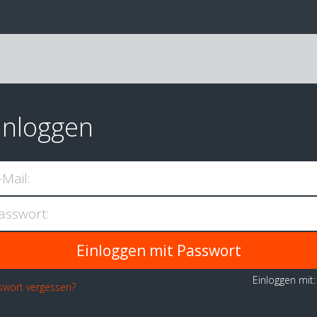
inloggen
-Mail:
asswort:
Einloggen mit
swort vergessen?