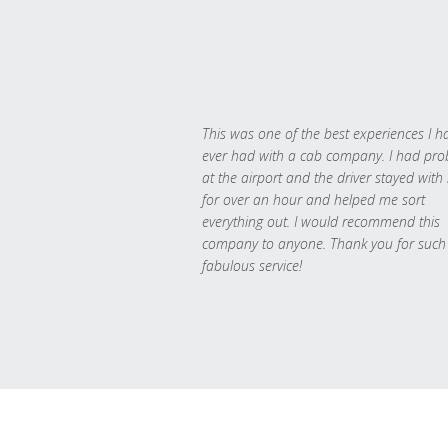
This was one of the best experiences I h
ever had with a cab company. I had pr
at the airport and the driver stayed with
for over an hour and helped me sort
everything out. I would recommend this
company to anyone. Thank you for such
fabulous service!