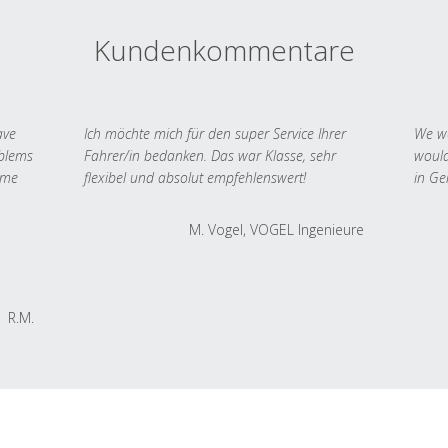
Kundenkommentare
ave
Ich möchte mich für den super Service Ihrer
We we
oblems
Fahrer/in bedanken. Das war Klasse, sehr
would
 me
flexibel und absolut empfehlenswert!
in Ge
M. Vogel, VOGEL Ingenieure
R.M.