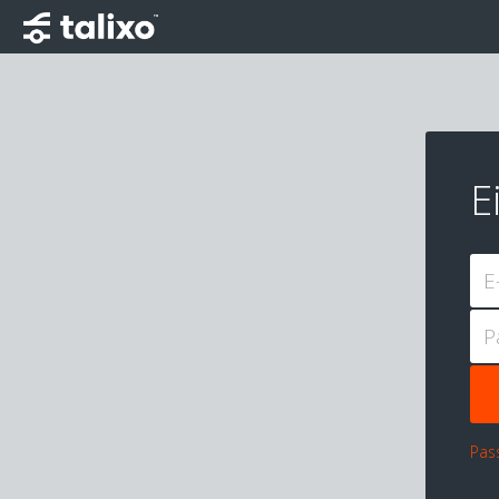
E
E
P
Pas