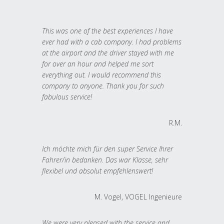
This was one of the best experiences I have
ever had with a cab company. I had problems
at the airport and the driver stayed with me
for over an hour and helped me sort
everything out. I would recommend this
company to anyone. Thank you for such
fabulous service!
R.M.
Ich möchte mich für den super Service Ihrer
Fahrer/in bedanken. Das war Klasse, sehr
flexibel und absolut empfehlenswert!
M. Vogel, VOGEL Ingenieure
We were very pleased with the service and