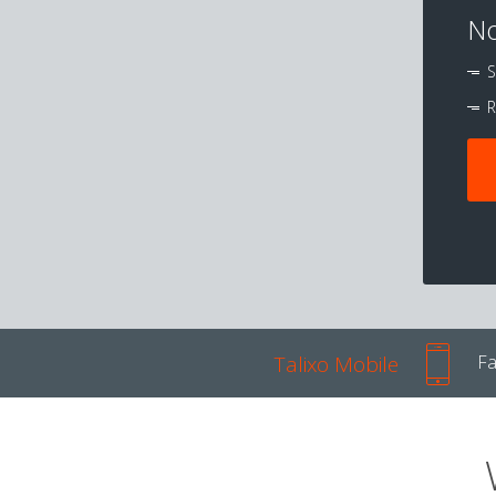
No
S
R
Talixo Mobile
Fa