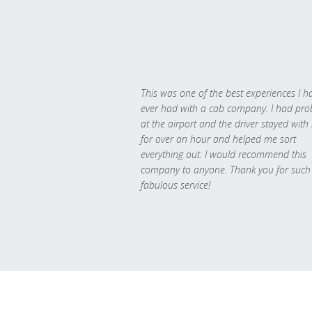
This was one of the best experiences I h
ever had with a cab company. I had pr
at the airport and the driver stayed with
for over an hour and helped me sort
everything out. I would recommend this
company to anyone. Thank you for such
fabulous service!