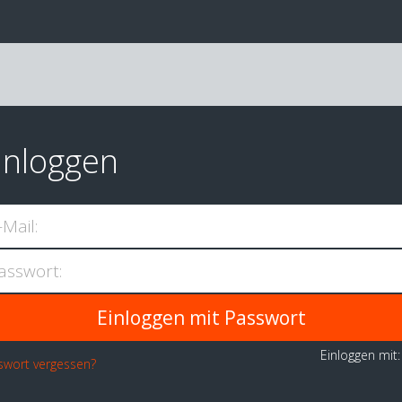
inloggen
-Mail:
asswort:
Einloggen mit
swort vergessen?