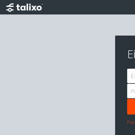
E
E
P
Pas