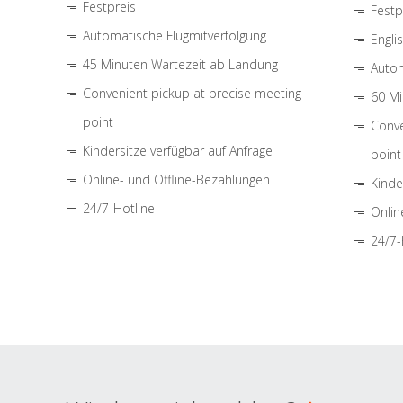
Festpreis
Festp
Automatische Flugmitverfolgung
Engli
45 Minuten Wartezeit ab Landung
Autom
Convenient pickup at precise meeting
60 Mi
point
Conve
Kindersitze verfügbar auf Anfrage
point
Online- und Offline-Bezahlungen
Kinde
24/7-Hotline
Onlin
24/7-