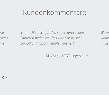
Kundenkommentare
ave
Ich möchte mich für den super Service Ihrer
We we
oblems
Fahrer/in bedanken. Das war Klasse, sehr
would
 me
flexibel und absolut empfehlenswert!
in Ge
M. Vogel, VOGEL Ingenieure
R.M.