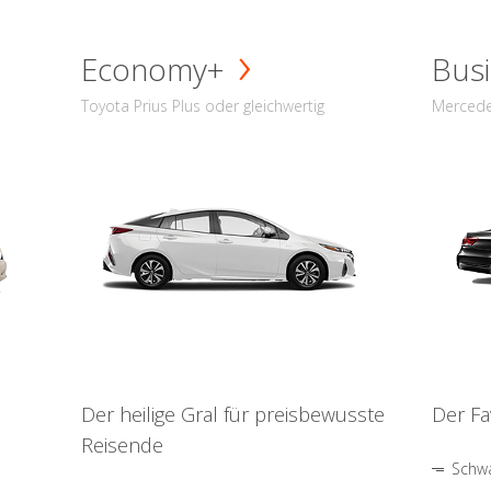
Economy+
Busi
Toyota Prius Plus oder gleichwertig
Mercede
Der heilige Gral für preisbewusste
Der Fa
Reisende
Schwa