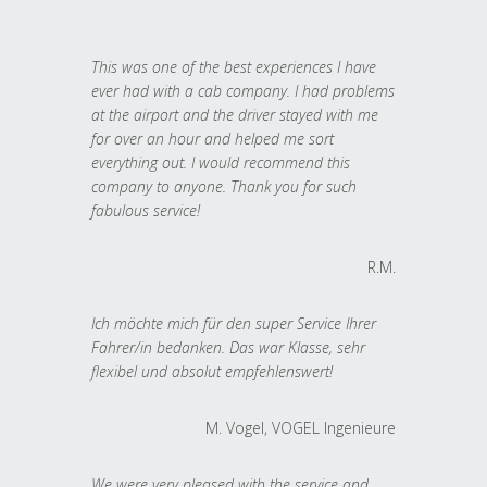
This was one of the best experiences I have
ever had with a cab company. I had problems
at the airport and the driver stayed with me
for over an hour and helped me sort
everything out. I would recommend this
company to anyone. Thank you for such
fabulous service!
R.M.
Ich möchte mich für den super Service Ihrer
Fahrer/in bedanken. Das war Klasse, sehr
flexibel und absolut empfehlenswert!
M. Vogel, VOGEL Ingenieure
We were very pleased with the service and