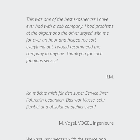
This was one of the best experiences I have
ever had with a cab company. I had problems
at the airport and the driver stayed with me
for over an hour and helped me sort
everything out. I would recommend this
company to anyone. Thank you for such
fabulous service!
R.M.
Ich möchte mich für den super Service Ihrer
Fahrer/in bedanken. Das war Klasse, sehr
flexibel und absolut empfehlenswert!
M. Vogel, VOGEL Ingenieure
We were very pleased with the service and