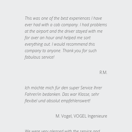
This was one of the best experiences I have
ever had with a cab company. I had problems
at the airport and the driver stayed with me
for over an hour and helped me sort
everything out. I would recommend this
company to anyone. Thank you for such
fabulous service!
R.M.
Ich möchte mich für den super Service Ihrer
Fahrer/in bedanken. Das war Klasse, sehr
flexibel und absolut empfehlenswert!
M. Vogel, VOGEL Ingenieure
We were very pleased with the service and