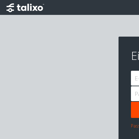
E
E
P
Pas