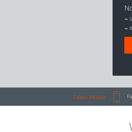
No
S
R
Talixo Mobile
Fa