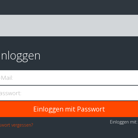
inloggen
-Mail:
asswort:
Einloggen mit
swort vergessen?