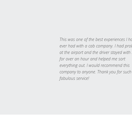
This was one of the best experiences I h
ever had with a cab company. I had pr
at the airport and the driver stayed with
for over an hour and helped me sort
everything out. I would recommend this
company to anyone. Thank you for such
fabulous service!