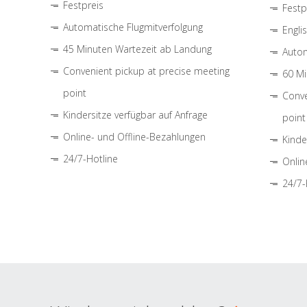
Festpreis
Festp
Automatische Flugmitverfolgung
Engli
45 Minuten Wartezeit ab Landung
Autom
Convenient pickup at precise meeting
60 Mi
point
Conve
Kindersitze verfügbar auf Anfrage
point
Online- und Offline-Bezahlungen
Kinde
24/7-Hotline
Onlin
24/7-