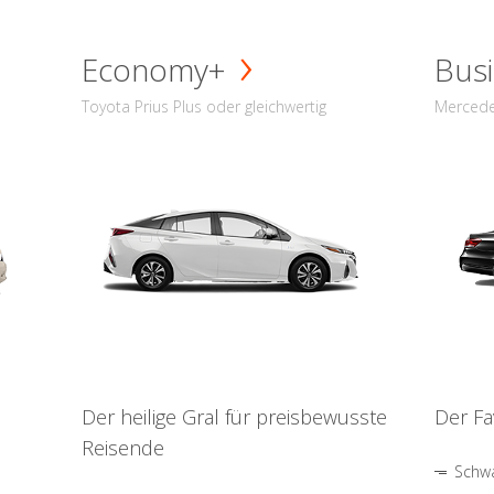
Economy+
Busi
Toyota Prius Plus oder gleichwertig
Mercede
Der heilige Gral für preisbewusste
Der Fa
Reisende
Schwa