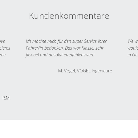
Kundenkommentare
ave
Ich möchte mich für den super Service Ihrer
We we
oblems
Fahrer/in bedanken. Das war Klasse, sehr
would
 me
flexibel und absolut empfehlenswert!
in Ge
M. Vogel, VOGEL Ingenieure
R.M.