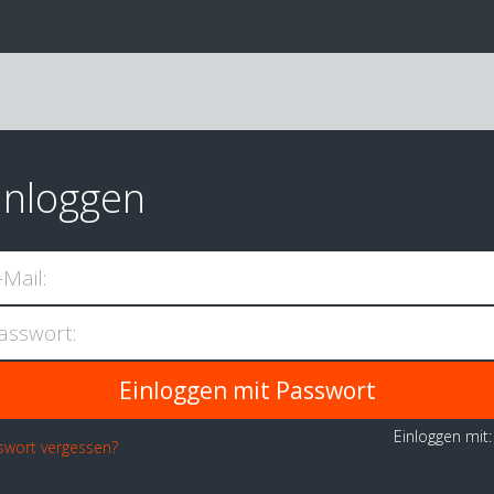
inloggen
-Mail:
asswort:
Einloggen mit
swort vergessen?