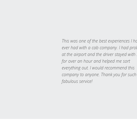
This was one of the best experiences I h
ever had with a cab company. I had pr
at the airport and the driver stayed with
for over an hour and helped me sort
everything out. I would recommend this
company to anyone. Thank you for such
fabulous service!