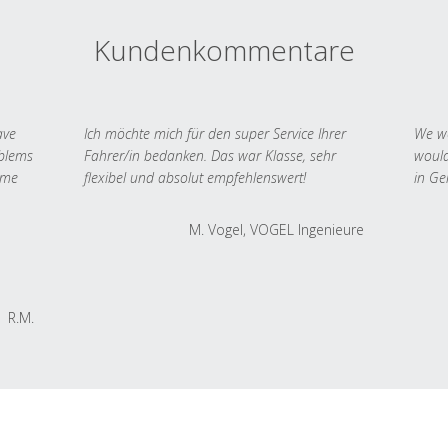
Kundenkommentare
ave
Ich möchte mich für den super Service Ihrer
We we
oblems
Fahrer/in bedanken. Das war Klasse, sehr
would
 me
flexibel und absolut empfehlenswert!
in Ge
M. Vogel, VOGEL Ingenieure
R.M.