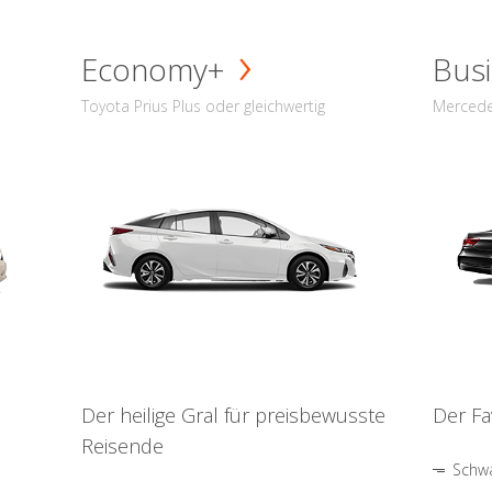
Economy+
Busi
Toyota Prius Plus oder gleichwertig
Mercede
Der heilige Gral für preisbewusste
Der Fa
Reisende
Schwa