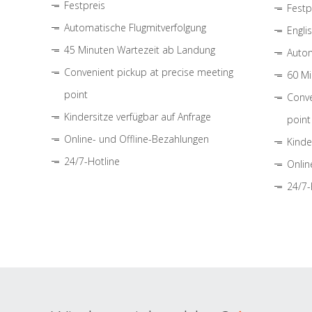
Festpreis
Festp
Automatische Flugmitverfolgung
Engli
45 Minuten Wartezeit ab Landung
Autom
Convenient pickup at precise meeting
60 Mi
point
Conve
Kindersitze verfügbar auf Anfrage
point
Online- und Offline-Bezahlungen
Kinde
24/7-Hotline
Onlin
24/7-