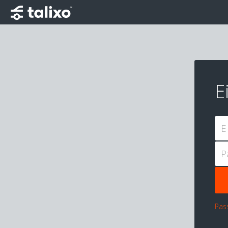
E
E
P
Pas