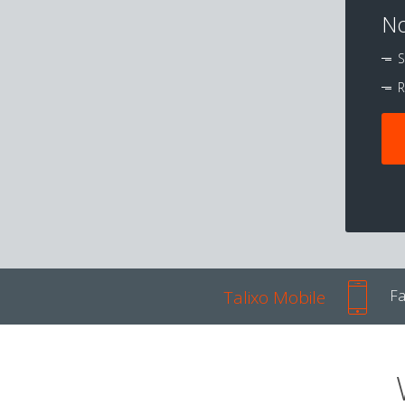
No
S
R
Talixo Mobile
Fa