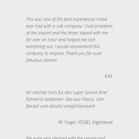
This was one of the best experiences I have
ever had with a cab company. I had problems
at the airport and the driver stayed with me
for over an hour and helped me sort
everything out. I would recommend this
company to anyone. Thank you for such
fabulous service!
R.M.
Ich möchte mich für den super Service Ihrer
Fahrer/in bedanken. Das war Klasse, sehr
flexibel und absolut empfehlenswert!
M. Vogel, VOGEL Ingenieure
We were very pleased with the service and