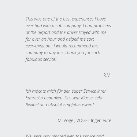
This was one of the best experiences I have
ever had with a cab company. I had problems
at the airport and the driver stayed with me
for over an hour and helped me sort
everything out. I would recommend this
company to anyone. Thank you for such
fabulous service!
R.M.
Ich möchte mich für den super Service Ihrer
Fahrer/in bedanken. Das war Klasse, sehr
flexibel und absolut empfehlenswert!
M. Vogel, VOGEL Ingenieure
We were very pleased with the service and