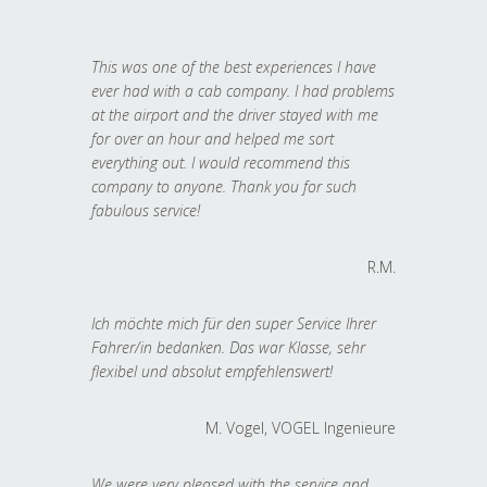
This was one of the best experiences I have
ever had with a cab company. I had problems
at the airport and the driver stayed with me
for over an hour and helped me sort
everything out. I would recommend this
company to anyone. Thank you for such
fabulous service!
R.M.
Ich möchte mich für den super Service Ihrer
Fahrer/in bedanken. Das war Klasse, sehr
flexibel und absolut empfehlenswert!
M. Vogel, VOGEL Ingenieure
We were very pleased with the service and