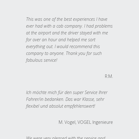
This was one of the best experiences I have
ever had with a cab company. I had problems
at the airport and the driver stayed with me
for over an hour and helped me sort
everything out. I would recommend this
company to anyone. Thank you for such
fabulous service!
R.M.
Ich möchte mich für den super Service Ihrer
Fahrer/in bedanken. Das war Klasse, sehr
flexibel und absolut empfehlenswert!
M. Vogel, VOGEL Ingenieure
We were very pleased with the service and