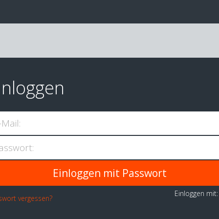
inloggen
-Mail:
asswort:
Einloggen mit
swort vergessen?