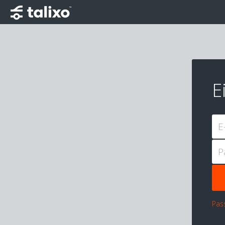
E
E
P
Pas