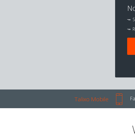
No
S
R
Talixo Mobile
Fa