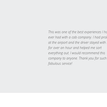
This was one of the best experiences I h
ever had with a cab company. I had pr
at the airport and the driver stayed with
for over an hour and helped me sort
everything out. I would recommend this
company to anyone. Thank you for such
fabulous service!