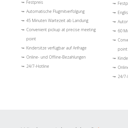
Festpreis
Festp
Automatische Flugmitverfolgung
Engli
45 Minuten Wartezeit ab Landung
Autom
Convenient pickup at precise meeting
60 Mi
point
Conve
Kindersitze verfügbar auf Anfrage
point
Online- und Offline-Bezahlungen
Kinde
24/7-Hotline
Onlin
24/7-