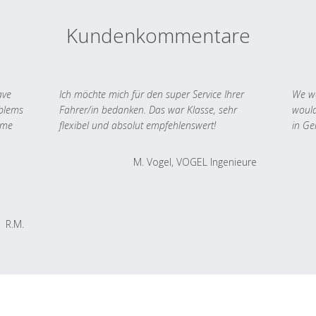
Kundenkommentare
ave
Ich möchte mich für den super Service Ihrer
We we
oblems
Fahrer/in bedanken. Das war Klasse, sehr
would
 me
flexibel und absolut empfehlenswert!
in Ge
M. Vogel, VOGEL Ingenieure
R.M.