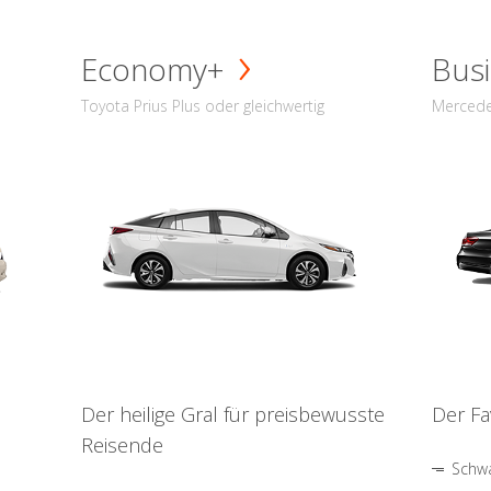
Economy+
Busi
Toyota Prius Plus oder gleichwertig
Mercede
Der heilige Gral für preisbewusste
Der Fa
Reisende
Schwa